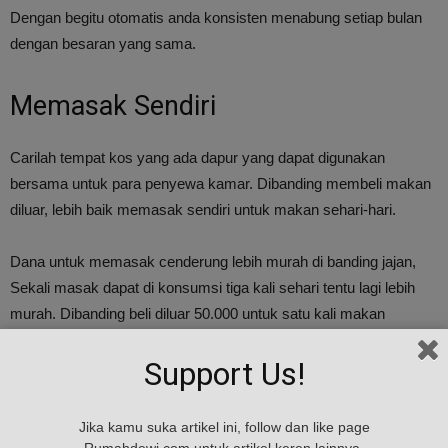
Dengan begitu otomatis anda konsisten menabung setiap bulan
dengan besaran yang sama.
Memasak Sendiri
Carilah tempat kos yang ada dapur yang dapat digunakan
bersama untuk para penyewa kamar. Dibanding membeli makan
diluar, lebih baik memasak sendiri untuk makan sehari-hari.
Dana untuk memasak cenderung lebih murah di banding jajan,
Sekali masak dapat di konsumsi tiga kali sehari tentu lagi lebih
murah. Dibanding beli diluar 50.000 untuk satu kali makan
Support Us!
Masaklah makanan sederhana yang tidak membutuhkan dana
banyak. Ini penting bagi si lajang untuk latihan memasak.
Jika kamu suka artikel ini, follow dan like page
Rumahdewi.com untuk artikel keren lainnya.