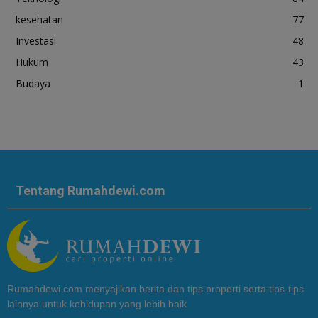
kesehatan
77
Investasi
48
Hukum
43
Budaya
1
Tentang Rumahdewi.com
Rumahdewi.com menyajikan berita dan tips properti serta tips-tips
lainnya untuk kehidupan yang lebih baik