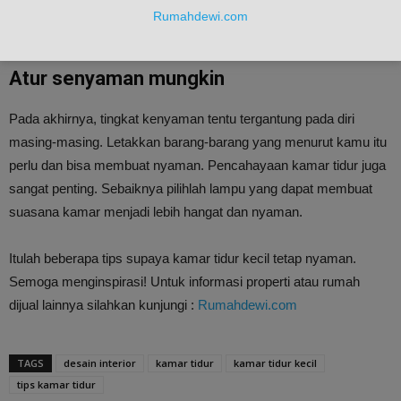
seprai dan selimut ekstra karena akan menyulitkan kamu ketika
Rumahdewi.com
proses penggantiannya.
Atur senyaman mungkin
Pada akhirnya, tingkat kenyaman tentu tergantung pada diri
masing-masing. Letakkan barang-barang yang menurut kamu itu
perlu dan bisa membuat nyaman. Pencahayaan kamar tidur juga
sangat penting. Sebaiknya pilihlah lampu yang dapat membuat
suasana kamar menjadi lebih hangat dan nyaman.
Itulah beberapa tips supaya kamar tidur kecil tetap nyaman.
Semoga menginspirasi! Untuk informasi properti atau rumah
dijual lainnya silahkan kunjungi :
Rumahdewi.com
TAGS
desain interior
kamar tidur
kamar tidur kecil
tips kamar tidur