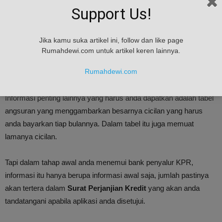
Support Us!
Jika kamu suka artikel ini, follow dan like page
Rumahdewi.com untuk artikel keren lainnya.
Rumahdewi.com
Informasi penting lainnya yang harus anda dapatkan adalah tabel
angsuran yang menggambarkan besarnya cicilan yang harus
anda bayarkan tiap bulannya. Dalam tabel itu juga memuat
lamanya cicilan.
Tapi dalam tahap awal anda menemui bank penyalur KPR,
informasi itu hanya berupa informasi awal saja, jumlah pastinya
akan tertera dalam
Surat Perjanjian Kredit
yang akan anda
tandatangani apabila aplikasi anda disetujui.