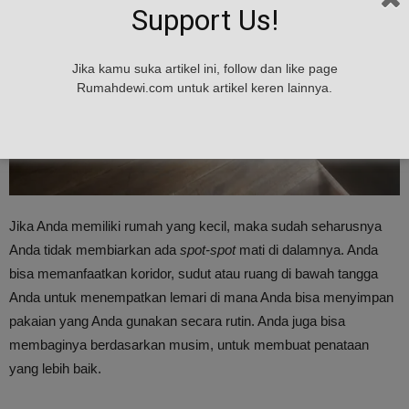
Support Us!
Jika kamu suka artikel ini, follow dan like page
Rumahdewi.com untuk artikel keren lainnya.
Jika Anda memiliki rumah yang kecil, maka sudah seharusnya
Anda tidak membiarkan ada
spot-spot
mati di dalamnya. Anda
bisa memanfaatkan koridor, sudut atau ruang di bawah tangga
Anda untuk menempatkan lemari di mana Anda bisa menyimpan
pakaian yang Anda gunakan secara rutin. Anda juga bisa
membaginya berdasarkan musim, untuk membuat penataan
yang lebih baik.