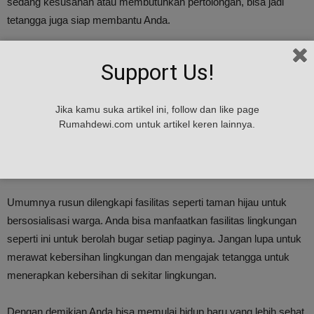
sedang kesusahan atau membutuhkan pertolongan, bisa jadi
tetangga juga siap membantu Anda.
Coba bangun komunitas yang solid dengan membuat agenda
Support Us!
pertemuan setidaknya seminggu sekali. Dengan demikian
meskipun Anda tinggal di rusun, namun kerukunan tetangga dan
Jika kamu suka artikel ini, follow dan like page
gotong royong masih tetap menjadi bagian dari budaya
Rumahdewi.com untuk artikel keren lainnya.
masyarakat.
4. Maksimalkan Fasilitas yang Tersedia
Umumnya rusun dilengkapi fasilitas seperti taman hijau untuk
bersosialisasi warga. Anda bisa manfaatkan fasilitas lingkungan
seperti ini untuk berolah bugar setiap paginya. Jangan lupa untuk
merawat kebersihan lingkungan dan mengajak tetangga untuk
menerapkan kebersihan di sekitar lingkungan.
Dengan demikian Anda bisa memulai hidup baru yang lebih sehat