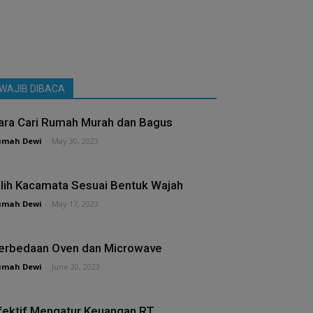
WAJIB DIBACA
ara Cari Rumah Murah dan Bagus
umah Dewi
-
May 30, 2023
ilih Kacamata Sesuai Bentuk Wajah
umah Dewi
-
May 17, 2023
erbedaan Oven dan Microwave
umah Dewi
-
June 20, 2023
fektif Mengatur Keuangan RT