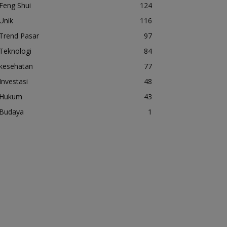
Feng Shui
124
Unik
116
Trend Pasar
97
Teknologi
84
kesehatan
77
Investasi
48
Hukum
43
Budaya
1