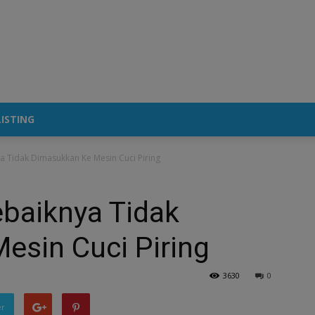
ISTING
a Tidak Dimasukkan Ke Mesin Cuci Piring
ebaiknya Tidak
esin Cuci Piring
3630
0
er