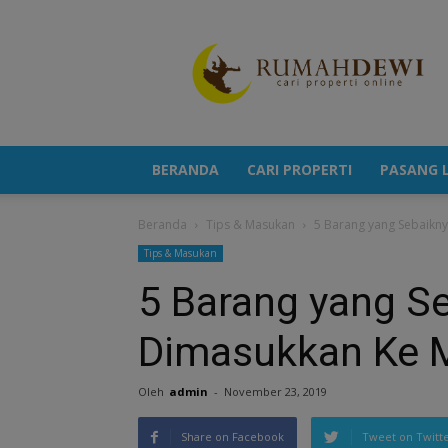
Portal
Berita
Properti
Terkini
BERANDA
CARI PROPERTI
PASANG L
Beranda
Tips & Masukan
5 Barang yang Sebaikny
Tips & Masukan
5 Barang yang S
Dimasukkan Ke M
Oleh
admin
-
November 23, 2019
Share on Facebook
Tweet on Twitt