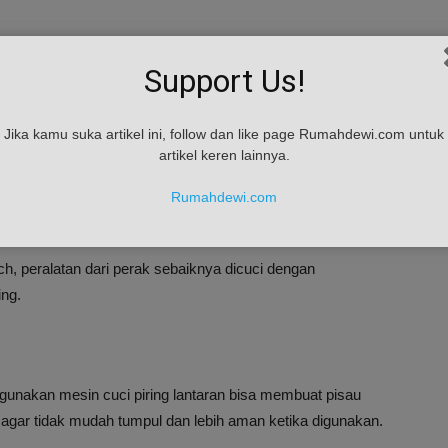
Support Us!
an ke mesin cuci piring adalah barang dengan bahan dari
Jika kamu suka artikel ini, follow dan like page Rumahdewi.com untuk
ung atau bahkan retak karena suhu panas dari mesin cuci
artikel keren lainnya.
Rumahdewi.com
h, peralatan dari perak sebaiknya dicuci dengan
ng.
gunakan mesin cuci piring lantaran bisa membuat pisau
agar tidak mudah tumpul dan lebih aman ketika digunakan.