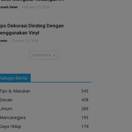
umah Dewi
-
February 17, 2023
ips Dekorasi Dinding Dengan
enggunakan Vinyl
dmin
-
October 13, 2018
Load more
Kategori Berita
Tips & Masukan
543
Desain
478
Umum
289
Mancanegara
195
Gaya Hidup
174