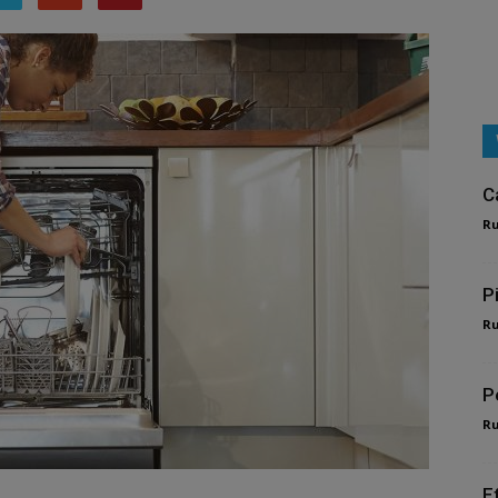
C
R
P
R
P
R
E