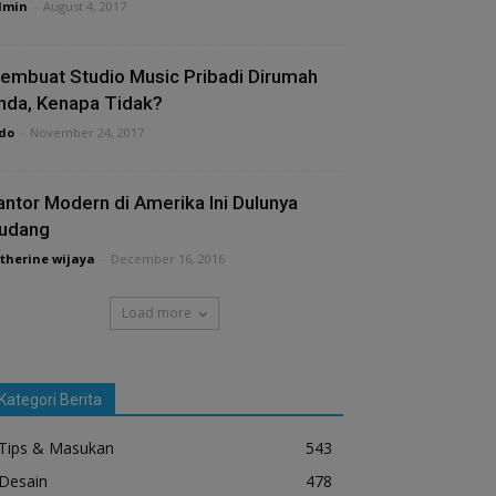
dmin
-
August 4, 2017
embuat Studio Music Pribadi Dirumah
nda, Kenapa Tidak?
do
-
November 24, 2017
antor Modern di Amerika Ini Dulunya
udang
therine wijaya
-
December 16, 2016
Load more
Kategori Berita
Tips & Masukan
543
Desain
478