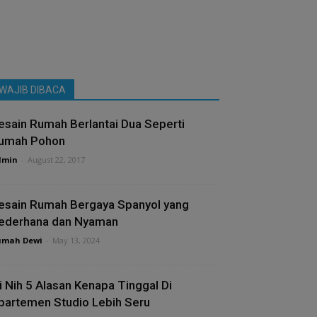
WAJIB DIBACA
esain Rumah Berlantai Dua Seperti
umah Pohon
dmin
-
August 22, 2017
esain Rumah Bergaya Spanyol yang
ederhana dan Nyaman
umah Dewi
-
May 13, 2024
ni Nih 5 Alasan Kenapa Tinggal Di
partemen Studio Lebih Seru