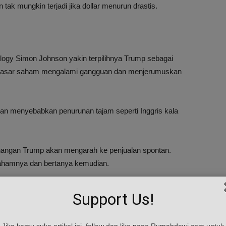
tak mungkin terjadi jika dollar menurun drastis.
logy Simon Johnson yakin terpilihnya Trump sebagai
pasar saham mengalami gangguan dan menjerumuskan
kan menyebabkan penurunan tajam seperti Inggris kala
ngan Trump akan mengarah ke penjualan spontan.
sahamnya dan bertanya kemudian.
ager dana pensiun Belanda Hans Op’t Veld menyarankan
Support Us!
Hongkong menyusul kemenangan Trump.
Jika kamu suka artikel ini, follow dan like page Rumahdewi.com untuk