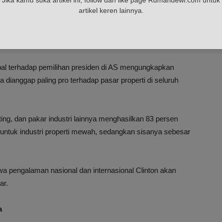
ilihnya Trump sebagai Presiden AS bisa menyebabkan
artikel keren lainnya.
pak lebih besar terhadap dunia.
bal terhadap pemilihan presiden di AS mengungkapkan
ianggap paling pro terhadap pasar properti di seluruh
ting, dan pakar industri lainnya menghasilkan 83 persen
ik untuk industri properti mewah, sedangkan sisanya sebesar
wa pengalaman nasional dan internasional Clinton akan
ar.
a