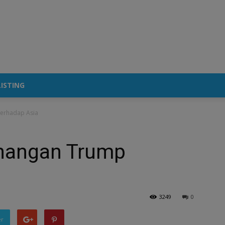
ISTING
erhadap Asia
nangan Trump
3249
0
er