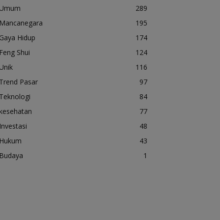
Umum
289
Mancanegara
195
Gaya Hidup
174
Feng Shui
124
Unik
116
Trend Pasar
97
Teknologi
84
kesehatan
77
Investasi
48
Hukum
43
Budaya
1