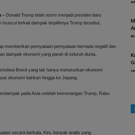
a
a –
Donald Trump telah resmi menjadi presiden baru
M
 muncul terkait dampak terpilihnya Trump tersebut,
A
Al
p memberikan pernyataan-pernyataan bernada negatif dan
n dampak ekonomi yang parah di seluruh dunia.
K
G
eristiwa Brexit yang tak hanya menurunkan ekonomi
ca
asar ekonomi bahkan hingga ke Jepang.
n berdampak pada Asia setelah kemenangan Trump, Rabu
atan secara berkala. Kini, banyak analis yang