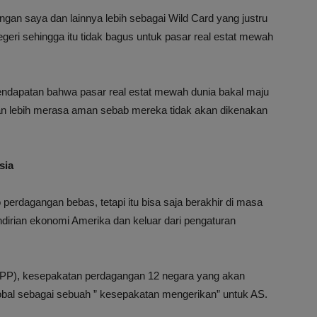
an saya dan lainnya lebih sebagai Wild Card yang justru
negeri sehingga itu tidak bagus untuk pasar real estat mewah
endapatan bahwa pasar real estat mewah dunia bakal maju
an lebih merasa aman sebab mereka tidak akan dikenakan
sia
o perdagangan bebas, tetapi itu bisa saja berakhir di masa
rian ekonomi Amerika dan keluar dari pengaturan
(TPP), kesepakatan perdagangan 12 negara yang akan
global sebagai sebuah ” kesepakatan mengerikan” untuk AS.