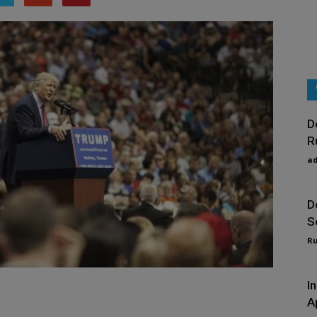
D
R
a
D
S
R
I
A