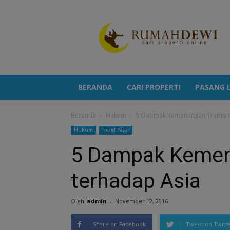
Portal
Berita
Properti
Terkini
BERANDA
CARI PROPERTI
PASANG L
Beranda
Hukum
5 Dampak Kemenangan Trump t
Hukum
Trend Pasar
5 Dampak Keme
terhadap Asia
Oleh
admin
-
November 12, 2016
Share on Facebook
Tweet on Twitt