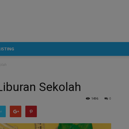
ISTING
olah
Liburan Sekolah
1496
0
er