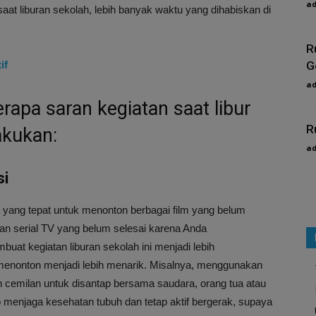
a
aat liburan sekolah, lebih banyak waktu yang dihabiskan di
R
if
G
a
rapa saran kegiatan saat libur
R
akukan:
a
si
t yang tepat untuk menonton berbagai film yang belum
an serial TV yang belum selesai karena Anda
uat kegiatan liburan sekolah ini menjadi lebih
nonton menjadi lebih menarik. Misalnya, menggunakan
 cemilan untuk disantap bersama saudara, orang tua atau
ap menjaga kesehatan tubuh dan tetap aktif bergerak, supaya