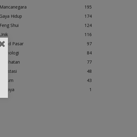
Mancanegara
195
Gaya Hidup
174
Feng Shui
124
Unik
116
Trend Pasar
97
Teknologi
84
kesehatan
77
Investasi
48
Hukum
43
Budaya
1