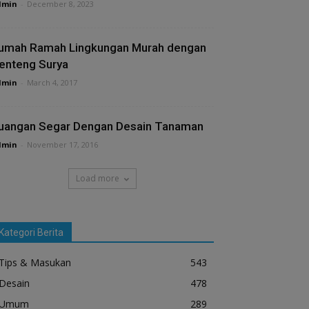
dmin
-
December 8, 2023
umah Ramah Lingkungan Murah dengan
enteng Surya
dmin
-
March 4, 2017
uangan Segar Dengan Desain Tanaman
dmin
-
November 17, 2016
Load more
Kategori Berita
Tips & Masukan
543
Desain
478
Umum
289