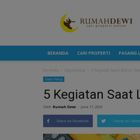
Portal
Berita
Properti
Terkini
BERANDA
CARI PROPERTI
PASANG L
Beranda
Gaya Hidup
5 Kegiatan Saat Liburan Sek
Gaya Hidup
5 Kegiatan Saat 
Oleh
Rumah Dewi
-
June 17, 2023
Share on Facebook
Tweet on Twitt