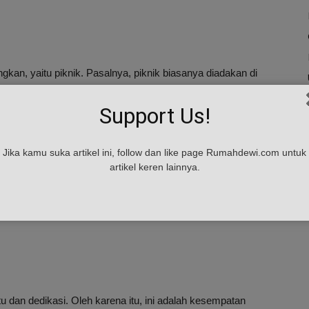
gkan, yaitu piknik. Pasalnya, piknik biasanya diadakan di
 ceria. Makanan juga bisa disiapkan dari rumah. Paling
erada di rumah terus menerus.
Support Us!
Jika kamu suka artikel ini, follow dan like page Rumahdewi.com untuk
artikel keren lainnya.
h. Cobalah untuk mencari tahu minat Anda dan Anda bisa
belajar bahasa baru atau belajar seni bela diri. Selain itu,
ama liburan. Ini pasti akan membuat liburan Anda tidak
an dedikasi. Oleh karena itu, ini adalah kesempatan