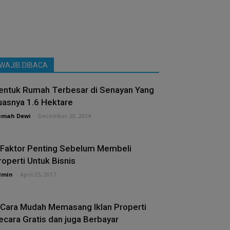
WAJIB DIBACA
entuk Rumah Terbesar di Senayan Yang
uasnya 1.6 Hektare
umah Dewi
-
December 20, 2024
 Faktor Penting Sebelum Membeli
roperti Untuk Bisnis
dmin
-
April 25, 2017
 Cara Mudah Memasang Iklan Properti
ecara Gratis dan juga Berbayar