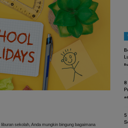
B
L
R
8
P
a
5
S
 liburan sekolah, Anda mungkin bingung bagaimana