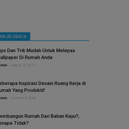
WAJIB DIBACA
ips Dan Trik Mudah Untuk Melepas
allpaper Di Rumah Anda
dmin
-
August 14, 2017
eberapa Inspirasi Desain Ruang Kerja di
umah Yang Produktif
dmin
-
October 8, 2018
embangun Rumah Dari Bahan Kayu?,
enapa Tidak?