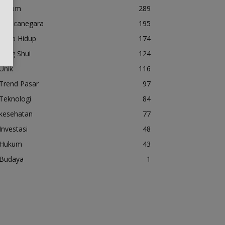
Umum
289
Mancanegara
195
Gaya Hidup
174
Feng Shui
124
Unik
116
Trend Pasar
97
Teknologi
84
kesehatan
77
Investasi
48
Hukum
43
Budaya
1