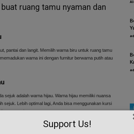
Al
at buat ruang tamu nyaman dan
B
Y
u
a
ut, pantai dan langit. Memilih warna biru untuk ruang tamu
B
memadukan warna ini dengan furnitur berwarna putih atau
K
a
mu
a sejuk adalah warna hijau. Warna hijau memiliki nuansa
h sejuk. Lebih optimal lagi, Anda bisa menggunakan kursi
jau nan asri .
Support Us!
mu