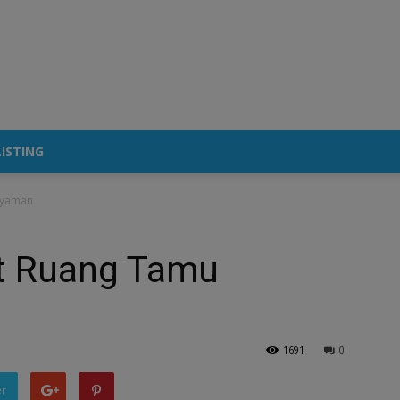
ISTING
Nyaman
t Ruang Tamu
1691
0
er