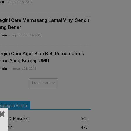
do
-
October 5, 2017
egini Cara Memasang Lantai Vinyl Sendiri
ang Benar
dmin
-
September 14, 2018
egini Cara Agar Bisa Beli Rumah Untuk
amu Yang Bergaji UMR
dmin
-
January 29, 2019
Load more
Kategori Berita
Tips & Masukan
543
Desain
478