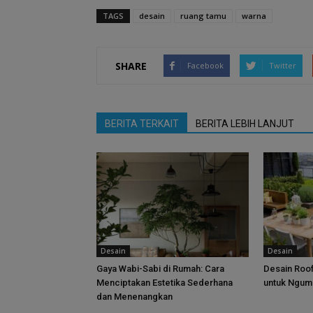
TAGS
desain
ruang tamu
warna
SHARE
Facebook
Twitter
BERITA TERKAIT
BERITA LEBIH LANJUT
Desain
Desain
Gaya Wabi-Sabi di Rumah: Cara
Desain Roof
Menciptakan Estetika Sederhana
untuk Ngum
dan Menenangkan