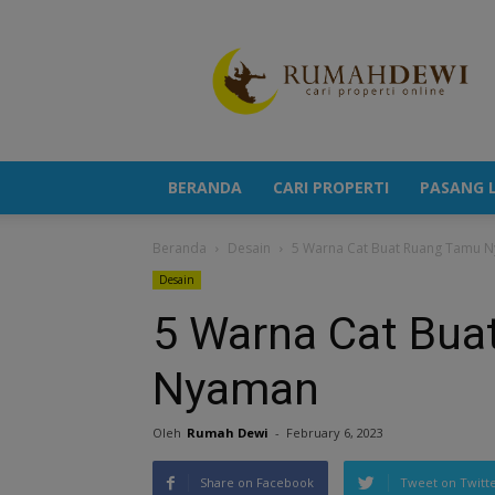
Portal
Berita
Properti
Terkini
BERANDA
CARI PROPERTI
PASANG L
Beranda
Desain
5 Warna Cat Buat Ruang Tamu 
Desain
5 Warna Cat Bua
Nyaman
Oleh
Rumah Dewi
-
February 6, 2023
Share on Facebook
Tweet on Twitt