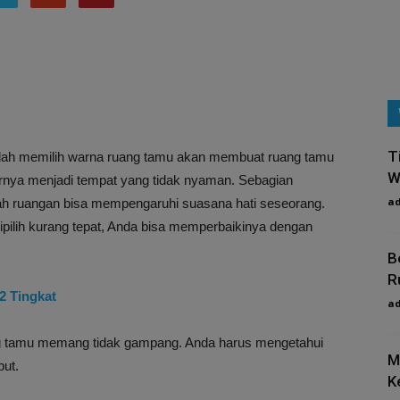
T
lah memilih warna ruang tamu akan membuat ruang tamu
W
rnya menjadi tempat yang tidak nyaman. Sebagian
a
h ruangan bisa mempengaruhi suasana hati seseorang.
pilih kurang tepat, Anda bisa memperbaikinya dengan
B
R
2 Tingkat
a
ang tamu memang tidak gampang. Anda harus mengetahui
M
but.
K