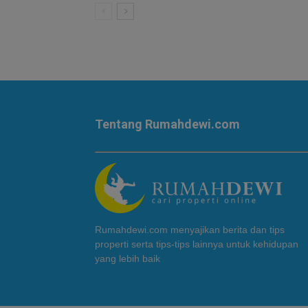
Tentang Rumahdewi.com
Rumahdewi.com menyajikan berita dan tips
properti serta tips-tips lainnya untuk kehidupan
yang lebih baik