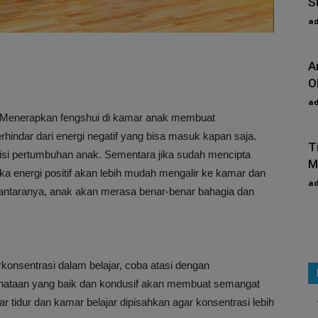
S
a
A
O
a
Menerapkan fengshui di kamar anak membuat
rhindar dari energi negatif yang bisa masuk kapan saja.
T
ndisi pertumbuhan anak. Sementara jika sudah mencipta
M
a energi positif akan lebih mudah mengalir ke kamar dan
a
antaranya, anak akan merasa benar-benar bahagia dan
erkonsentrasi dalam belajar, coba atasi dengan
ataan yang baik dan kondusif akan membuat semangat
tidur dan kamar belajar dipisahkan agar konsentrasi lebih