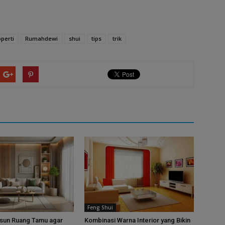
perti
Rumahdewi
shui
tips
trik
Feng Shui
sun Ruang Tamu agar
Kombinasi Warna Interior yang Bikin