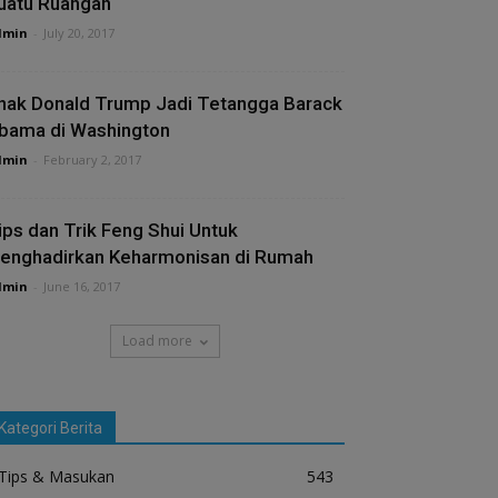
uatu Ruangan
dmin
-
July 20, 2017
nak Donald Trump Jadi Tetangga Barack
bama di Washington
dmin
-
February 2, 2017
ips dan Trik Feng Shui Untuk
enghadirkan Keharmonisan di Rumah
dmin
-
June 16, 2017
Load more
Kategori Berita
Tips & Masukan
543