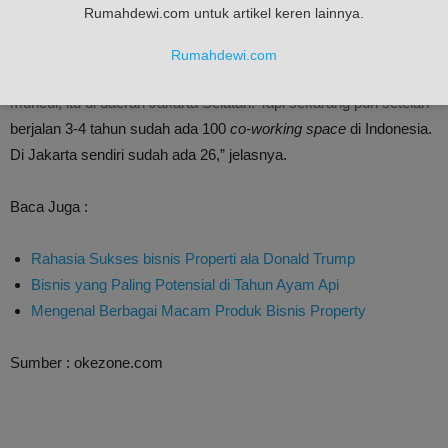
Rumahdewi.com untuk artikel keren lainnya.
Rumahdewi.com
“Memang di Indonesia sendiri itu baru sekitar 3-4 tahun terakhir
muncul, itu di daerah Jakarta Selatan. Tapi sekarang pun setelah
berjalan 3-4 tahun sudah ada 100
co-working space
di Indonesia.
Di Jakarta sendiri sudah ada 26,” jelasnya.
Baca Juga :
Rahasia Sukses bisnis Properti ala Donald Trump
Bisnis yang Paling Potensial di Tahun Ayam Api
Mengenal Berbagai Macam Produk Bisnis Property
Sumber : okezone.com