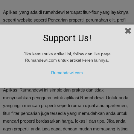
Aplikasi yang ada di rumahdewi terdapat fitur-fitur yang layaknya
seperti website seperti Pencarian properti, perumahan elit, profil
usaha, berita properti, agen properti, acara pameran properti, dan
Support Us!
simulasi KPR. Di Rumahdewi juga terdapat sistem point dimana
poin tersebut dapat ditukar dengan membeli paket agen properti
dan berbagai jenis fitur menarik lainnya di Rumahdewi. Cari Info
Jika kamu suka artikel ini, follow dan like page
Rumah Semakin Mudah Dengan Aplikasi Rumahdewi.
Rumahdewi.com untuk artikel keren lainnya.
Rumahdewi.com
Aplikasi Rumahdewi ini simple dan praktis dan tidak
menyusahkan pengguna untuk aplikasi Rumahdewi. Untuk anda
yang ingin mencari properti seperti rumah dijual atau apartemen,
fitur filter pencarian juga tersedia yang memudahkan anda untuk
mencari properti berdasarkan harga, lokasi, dan tipe. Jika anda
agen properti, anda juga dapat dengan mudah memasang listing