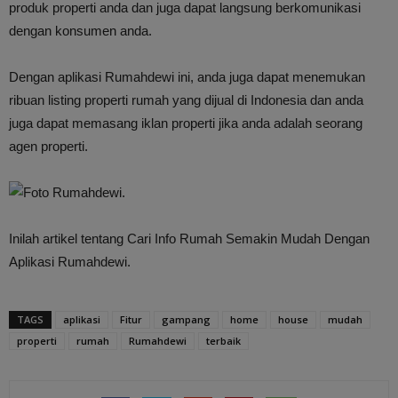
produk properti anda dan juga dapat langsung berkomunikasi
dengan konsumen anda.
Dengan aplikasi Rumahdewi ini, anda juga dapat menemukan
ribuan listing properti rumah yang dijual di Indonesia dan anda
juga dapat memasang iklan properti jika anda adalah seorang
agen properti.
Inilah artikel tentang Cari Info Rumah Semakin Mudah Dengan
Aplikasi Rumahdewi.
TAGS
aplikasi
Fitur
gampang
home
house
mudah
properti
rumah
Rumahdewi
terbaik