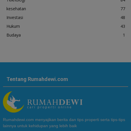
kesehatan
77
Investasi
48
Hukum
43
Budaya
1
Tentang Rumahdewi.com
Rumahdewi.com menyajikan berita dan tips properti serta tips-tips
lainnya untuk kehidupan yang lebih baik