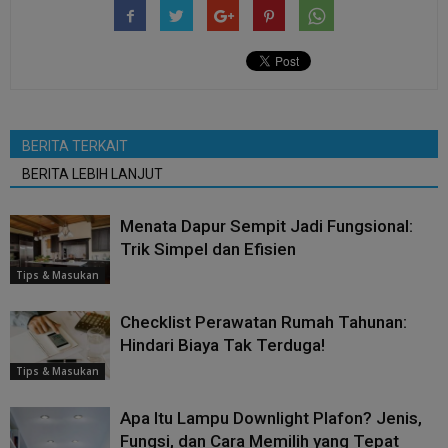
BERITA TERKAIT
BERITA LEBIH LANJUT
Menata Dapur Sempit Jadi Fungsional:
Trik Simpel dan Efisien
Tips & Masukan
Checklist Perawatan Rumah Tahunan:
Hindari Biaya Tak Terduga!
Tips & Masukan
Apa Itu Lampu Downlight Plafon? Jenis,
Fungsi, dan Cara Memilih yang Tepat