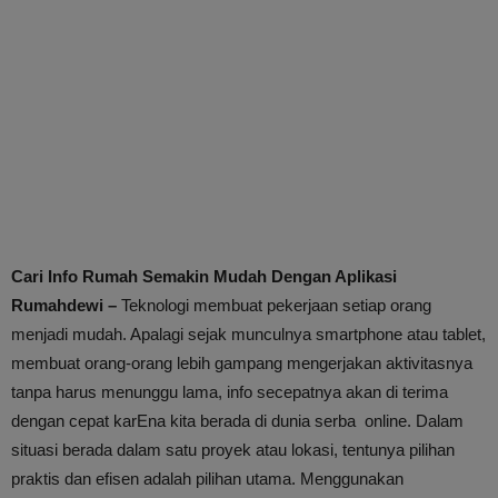
Cari Info Rumah Semakin Mudah Dengan Aplikasi
Rumahdewi –
Teknologi membuat pekerjaan setiap orang
menjadi mudah. Apalagi sejak munculnya smartphone atau tablet,
membuat orang-orang lebih gampang mengerjakan aktivitasnya
tanpa harus menunggu lama, info secepatnya akan di terima
dengan cepat karEna kita berada di dunia serba online. Dalam
situasi berada dalam satu proyek atau lokasi, tentunya pilihan
praktis dan efisen adalah pilihan utama. Menggunakan