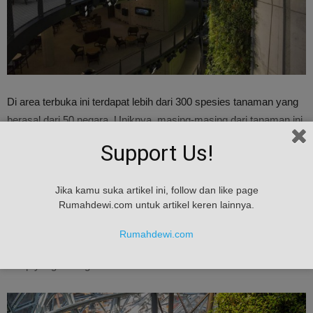
Di area terbuka ini terdapat lebih dari 300 spesies tanaman yang
berasal dari 50 negara. Uniknya, masing-masing dari tanaman ini
memiliki cerita menarik tersendiri. Didalam bangunan ini juga
Support Us!
terdapat ruang rapat layaknya kantor pada umumnya.
Jika kamu suka artikel ini, follow dan like page
Namun jika berbicara tentang kantor Amazon yang baru ini, tentu
Rumahdewi.com untuk artikel keren lainnya.
ada sesuatu yang unik dan beda dari ruang rapat didalamnya. Ya,
ruang rapat di dalam The Spheres memiliki desain unik seperti
Rumahdewi.com
rumah pohon, fitur sungai dan air terjun, bahkan terdapat dinding
hidup yang bertingkat.