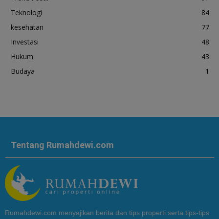
Teknologi
84
kesehatan
77
Investasi
48
Hukum
43
Budaya
1
Tentang Rumahdewi.com
Rumahdewi.com menyajikan berita dan tips properti serta tips-tips