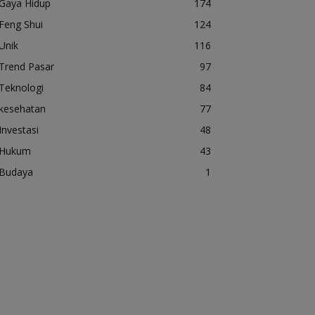
Gaya Hidup
174
Feng Shui
124
Unik
116
Trend Pasar
97
Teknologi
84
kesehatan
77
Investasi
48
Hukum
43
Budaya
1