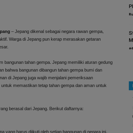
P
R
epang
– Jepang dikenal sebagai negara rawan gempa,
S
 aktif. Warga di Jepang pun kerap merasakan getaran
M
sar.
a
m bangunan tahan gempa. Jepang memiliki aturan gedung
kan bahwa bangunan dibangun tahan gempa bumi dan
unan di Jepang juga wajib menjalani pemeriksaan
ali untuk memastikan tetap tahan gempa dan aman untuk
ng berasal dari Jepang. Berikut daftarnya:
 yang harus diikuti oleh setiap bangunan di negara ini.