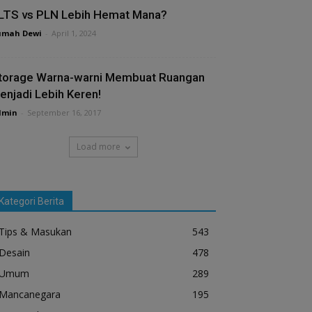
LTS vs PLN Lebih Hemat Mana?
umah Dewi
-
April 1, 2024
torage Warna-warni Membuat Ruangan
enjadi Lebih Keren!
dmin
-
September 16, 2017
Load more
Kategori Berita
Tips & Masukan
543
Desain
478
Umum
289
Mancanegara
195