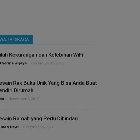
WAJIB DIBACA
nilah Kekurangan dan Kelebihan WiFi
therine wijaya
-
December 15, 2016
esain Rak Buku Unik Yang Bisa Anda Buat
endiri Dirumah
do
-
November 6, 2017
esain Rumah yang Perlu Dihindari
umah Dewi
-
December 9, 2024