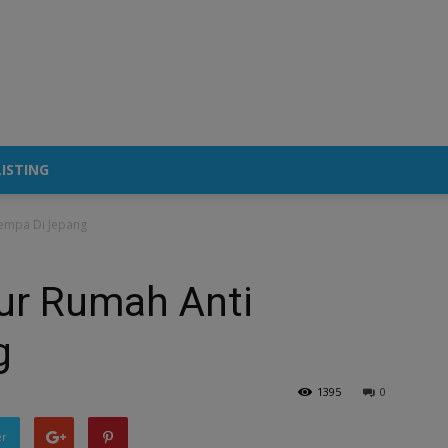
ISTING
Gempa Di Jepang
ur Rumah Anti
g
1395
0
er