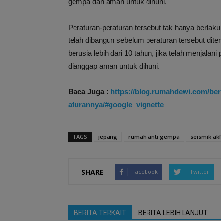
gempa dan aman untuk dihuni.
Peraturan-peraturan tersebut tak hanya berlak
telah dibangun sebelum peraturan tersebut dit
berusia lebih dari 10 tahun, jika telah menjal
dianggap aman untuk dihuni.
Baca Juga :
https://blog.rumahdewi.com/ber
aturannya/#google_vignette
TAGS
jepang
rumah anti gempa
seismik akf
SHARE
Facebook
Twitter
BERITA TERKAIT
BERITA LEBIH LANJUT