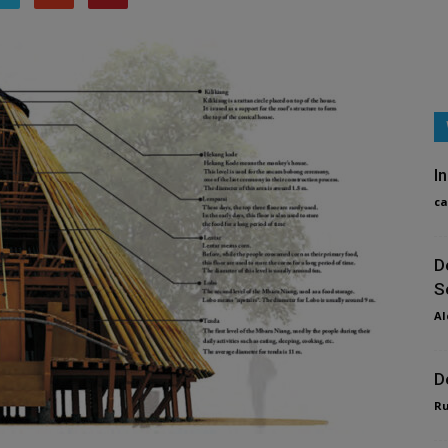
I
ca
D
S
Al
D
R