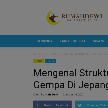
Portal
Berita
Properti
Terkini
BERANDA
CARI PROPERTI
PASANG L
Beranda
Desain
Mengenal Struktur Rumah Anti 
Desain
Umum
Mengenal Strukt
Gempa Di Jepan
Oleh
Rumah Dewi
-
October 14, 2024
Share on Facebook
Tweet on Twitt