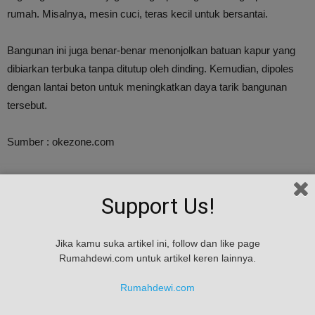
rumah. Misalnya, mesin cuci, teras kecil untuk bersantai.
Bangunan ini juga benar-benar menonjolkan batuan kapur yang
dibiarkan terbuka tanpa ditutup oleh dinding. Kemudian, dipoles
dengan lantai beton untuk meningkatkan daya tarik bangunan
tersebut.
Sumber : okezone.com
TAGS
Rumah gua
spanyol
Unik
Support Us!
Jika kamu suka artikel ini, follow dan like page
Rumahdewi.com untuk artikel keren lainnya.
Rumahdewi.com