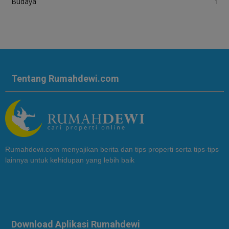
Budaya
1
Tentang Rumahdewi.com
Rumahdewi.com menyajikan berita dan tips properti serta tips-tips
lainnya untuk kehidupan yang lebih baik
Download Aplikasi Rumahdewi