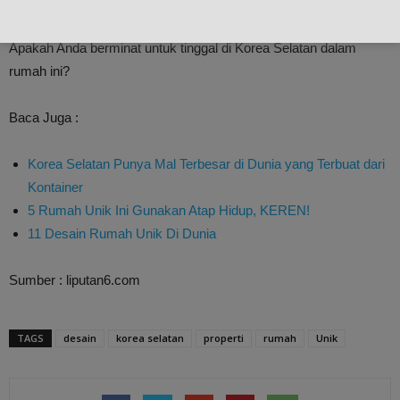
dalam penataan ruangnya. Namun semua kesan ini tidak
mengurangi sisi kesenangan dan fungsi sebagai rumah tinggal.
Apakah Anda berminat untuk tinggal di Korea Selatan dalam
rumah ini?
Baca Juga :
Korea Selatan Punya Mal Terbesar di Dunia yang Terbuat dari
Kontainer
5 Rumah Unik Ini Gunakan Atap Hidup, KEREN!
11 Desain Rumah Unik Di Dunia
Sumber : liputan6.com
TAGS
desain
korea selatan
properti
rumah
Unik