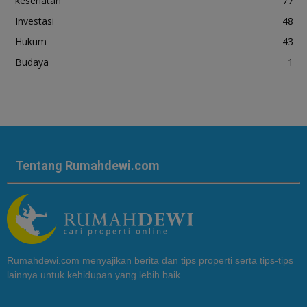
kesehatan
77
Investasi
48
Hukum
43
Budaya
1
Tentang Rumahdewi.com
Rumahdewi.com menyajikan berita dan tips properti serta tips-tips
lainnya untuk kehidupan yang lebih baik