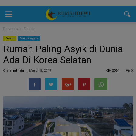
Beranda
Desain
Desain
Mancanegara
Rumah Paling Asyik di Dunia
Ada Di Korea Selatan
Oleh
admin
-
March 8, 2017
5524
0