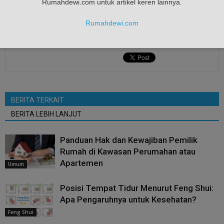
Rumahdewi.com untuk artikel keren lainnya.
Rumahdewi.com
BERITA TERKAIT
BERITA LEBIH LANJUT
Panduan Hak dan Kewajiban Pemilik
Rumah di Kawasan Perumahan atau
Apartemen
Umum
Posisi Tempat Tidur Menurut Feng Shui:
Apa Pengaruhnya untuk Kesehatan?
Feng Shui