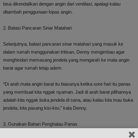
bisa dikendalikan dengan angin dari ventilasi, apalagi kalau
ditambah penggunaan kipas angin.
2. Batasi Pancaran Sinar Matahari
Selanjutnya, batasi pancaran sinar matahari yang masuk ke
dalam rumah menggunakan tritisan. Denny mengimbau agar
menghindari memasang jendela yang mengarah ke mata angin
barat agar rumah tetap adem.
“Di arah mata angin barat itu biasanya ketika sore hari itu panas
yang membuat kita nggak nyaman. Jadi di arah barat pilihannya
adalah kita nggak buka jendela di sana, atau kalau kita mau buka
jendela, kita pasang kisi-kisi,” kata Denny.
3. Gunakan Bahan Penghalau Panas