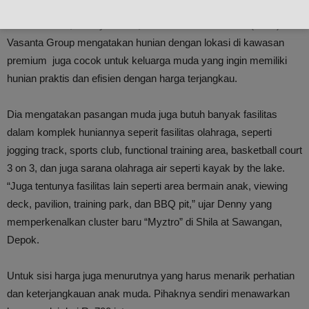
Sementara itu, Denny Asalim, Chief Executive Officer (CEO)
Vasanta Group mengatakan hunian dengan lokasi di kawasan
premium juga cocok untuk keluarga muda yang ingin memiliki
hunian praktis dan efisien dengan harga terjangkau.
Dia mengatakan pasangan muda juga butuh banyak fasilitas
dalam komplek huniannya seperit fasilitas olahraga, seperti
jogging track, sports club, functional training area, basketball court
3 on 3, dan juga sarana olahraga air seperti kayak by the lake.
“Juga tentunya fasilitas lain seperti area bermain anak, viewing
deck, pavilion, training park, dan BBQ pit,” ujar Denny yang
memperkenalkan cluster baru “Myztro” di Shila at Sawangan,
Depok.
Untuk sisi harga juga menurutnya yang harus menarik perhatian
dan keterjangkauan anak muda. Pihaknya sendiri menawarkan