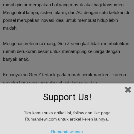
rumah pintar merupakan hal yang masuk akal bagi konsumen.
Mengontrol lampu, sistem alarm, dan AC dengan satu ketukan di
ponsel merupakan inovasi ideal untuk membuat hidup lebih
mudah.
Mengenai preferensi ruang, Gen Z seringkali tidak membutuhkan
rumah berukuran besar untuk menampung keluarga dengan
banyak anak.
Kebanyakan Gen Z tertarik pada rumah berukuran kecil karena
mereka baru saja memulai sebuah keluarga dan
mengkhawatirkan keterjangkauan.
Support Us!
Mereka juga ingin tinggal dekat dengan tempat kerja serta teman
Jika kamu suka artikel ini, follow dan like page
dan keluarga. Dalam hal desain rumah idaman, Gen Z lebih
Rumahdewi.com untuk artikel keren lainnya.
mudah beradaptasi dengan berbagai ruang hidup, seperti co-living
dan rumah mungil.
Rumahdewi.com