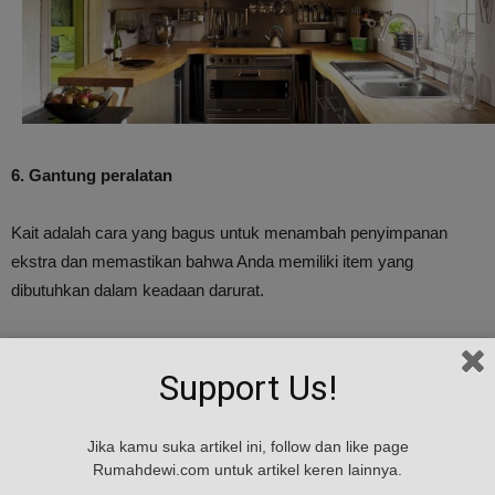
6. Gantung peralatan
Kait adalah cara yang bagus untuk menambah penyimpanan
ekstra dan memastikan bahwa Anda memiliki item yang
dibutuhkan dalam keadaan darurat.
Kait juga akan membuat Anda tidak membuang-buang waktu
untuk mencari barang yang dibutuhkan dalam laci atau lemari.
Support Us!
7. Rak terbuka
Jika kamu suka artikel ini, follow dan like page
Rumahdewi.com untuk artikel keren lainnya.
Rak terbuka sangat bagus untuk ruangan kecil karena tidak