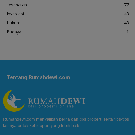
kesehatan
77
Investasi
48
Hukum
43
Budaya
1
Tentang Rumahdewi.com
Rumahdewi.com menyajikan berita dan tips properti serta tips-tips
lainnya untuk kehidupan yang lebih baik