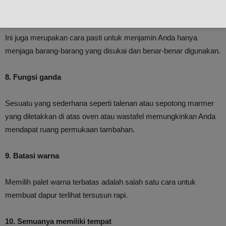
memakan banyak tempat ketimbang lemari.
Ini juga merupakan cara pasti untuk menjamin Anda hanya
menjaga barang-barang yang disukai dan benar-benar digunakan.
8. Fungsi ganda
Sesuatu yang sederhana seperti talenan atau sepotong marmer
yang diletakkan di atas oven atau wastafel memungkinkan Anda
mendapat ruang permukaan tambahan.
9. Batasi warna
Memilih palet warna terbatas adalah salah satu cara untuk
membuat dapur terlihat tersusun rapi.
10. Semuanya memiliki tempat