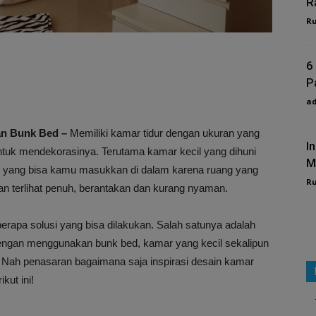
R
R
6
P
a
gan Bunk Bed –
Memiliki kamar tidur dengan ukuran yang
I
uk mendekorasinya. Terutama kamar kecil yang dihuni
M
ang yang bisa kamu masukkan di dalam karena ruang yang
R
an terlihat penuh, berantakan dan kurang nyaman.
berapa solusi yang bisa dilakukan. Salah satunya adalah
ngan menggunakan bunk bed, kamar yang kecil sekalipun
. Nah penasaran bagaimana saja inspirasi desain kamar
kut ini!