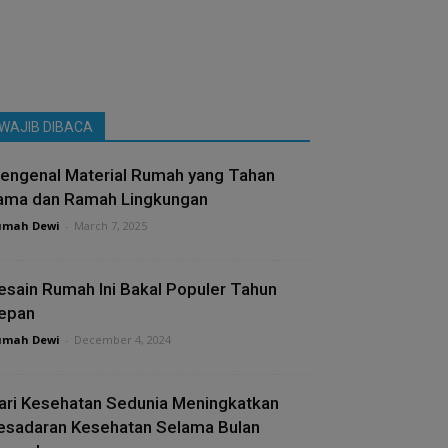
WAJIB DIBACA
engenal Material Rumah yang Tahan
ama dan Ramah Lingkungan
umah Dewi
-
March 7, 2025
esain Rumah Ini Bakal Populer Tahun
epan
umah Dewi
-
December 4, 2024
ari Kesehatan Sedunia Meningkatkan
esadaran Kesehatan Selama Bulan