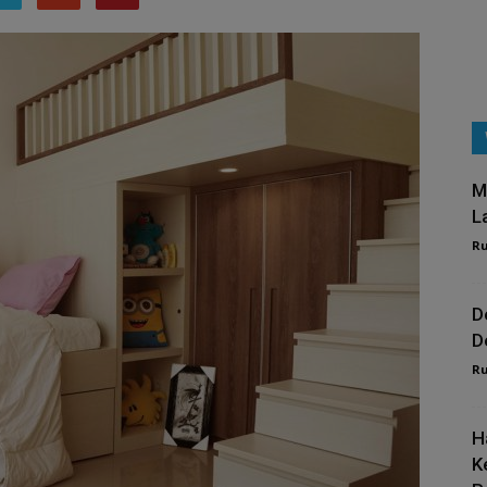
M
L
R
D
D
R
H
K