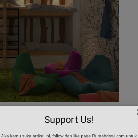
Support Us!
unk bed seperti diatas bisa menjadi solusi. Selain bisa
 diatas juga membuat kamar terlihat lebih rapi dan luas.
Jika kamu suka artikel ini, follow dan like page Rumahdewi.com untuk