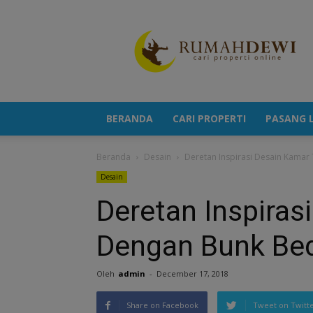
Portal
Berita
Properti
Terkini
BERANDA
CARI PROPERTI
PASANG L
Beranda
Desain
Deretan Inspirasi Desain Kamar
Desain
Deretan Inspiras
Dengan Bunk Be
Oleh
admin
-
December 17, 2018
Share on Facebook
Tweet on Twitt