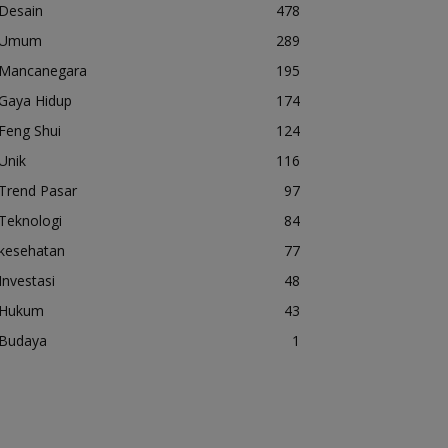
Desain
478
Umum
289
Mancanegara
195
Gaya Hidup
174
Feng Shui
124
Unik
116
Trend Pasar
97
Teknologi
84
kesehatan
77
Investasi
48
Hukum
43
Budaya
1