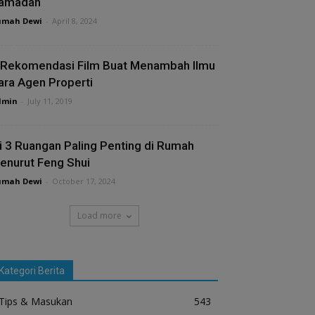
amadan
umah Dewi
-
April 8, 2024
 Rekomendasi Film Buat Menambah Ilmu
ara Agen Properti
dmin
-
July 11, 2019
ni 3 Ruangan Paling Penting di Rumah
enurut Feng Shui
umah Dewi
-
October 17, 2024
Load more
Kategori Berita
Tips & Masukan
543