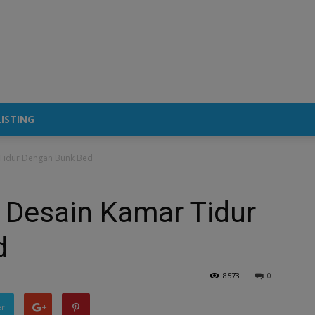
ISTING
 Tidur Dengan Bunk Bed
i Desain Kamar Tidur
d
8573
0
er