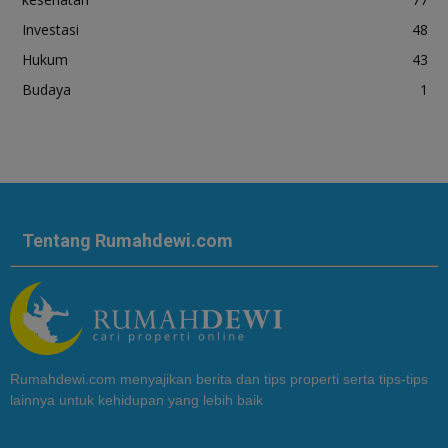
Investasi
48
Hukum
43
Budaya
1
Tentang Rumahdewi.com
Rumahdewi.com menyajikan berita dan tips properti serta tips-tips
lainnya untuk kehidupan yang lebih baik