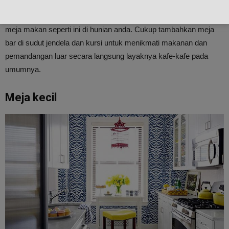
bernama Tiffany dari blog Offbeat + ini salah satunya yang
menerapkan konsep tersebut. Anda juga bisa mengikuti desain
meja makan seperti ini di hunian anda. Cukup tambahkan meja
bar di sudut jendela dan kursi untuk menikmati makanan dan
pemandangan luar secara langsung layaknya kafe-kafe pada
umumnya.
Meja kecil