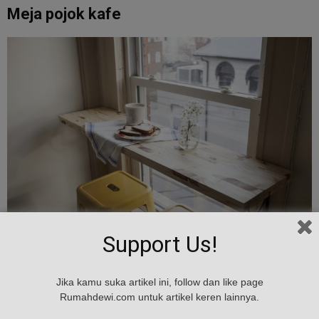
Meja pojok kafe
Support Us!
Bagi anda yang sering ngopi di kafe pasti sering melihat desain
Jika kamu suka artikel ini, follow dan like page
meja seperti ini. Nah, konsep meja tersebut juga bisa diterapkan
Rumahdewi.com untuk artikel keren lainnya.
di hunian mungil atau apartemen studio juga loh. Desainer