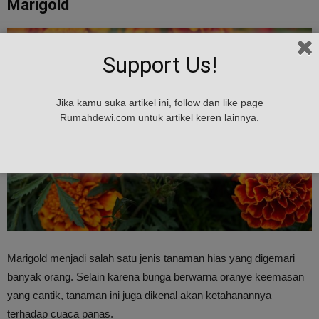
Marigold
Support Us!
Jika kamu suka artikel ini, follow dan like page
Rumahdewi.com untuk artikel keren lainnya.
Marigold menjadi salah satu jenis tanaman hias yang digemari
banyak orang. Selain karena bunga berwarna oranye keemasan
yang cantik, tanaman ini juga dikenal akan ketahanannya
terhadap cuaca panas.