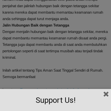
penjahat dan jalinlah hubungan baik dengan tetangga sekitar
karena mereka dapat membantu memantau keamanan rumah
anda sehingga dapat turut menjaga anda.
Jalin Hubungan Baik dengan Tetangga
Dengan menjalin hubungan baik dengan tetangga sekitar, mereka
dapat membantu memantau keamanan rumah disaat anda pergi.
Tetangga juga dapat membantu anda di saat anda membutuhkan
pertolongan seperti di saat tertimpa musibah atau terjadi tindak
kriminal.
Inilah artikel tentang Tips Aman Saat Tinggal Sendiri di Rumah.
Semoga bermanfaat
baca juga :
Tips menghemat pemakaian listrik di rumah
Support Us!
TAGS
aman
house
Masukkan
rumah
Rumahdewi