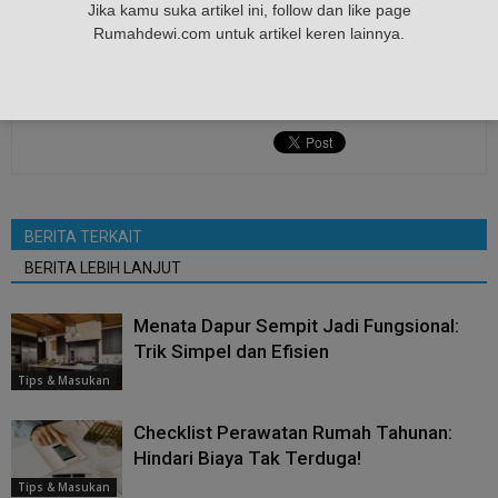
saat
sendirian
tinggal
tips
Jika kamu suka artikel ini, follow dan like page
Rumahdewi.com untuk artikel keren lainnya.
BERITA TERKAIT
BERITA LEBIH LANJUT
Menata Dapur Sempit Jadi Fungsional:
Trik Simpel dan Efisien
Tips & Masukan
Checklist Perawatan Rumah Tahunan:
Hindari Biaya Tak Terduga!
Tips & Masukan