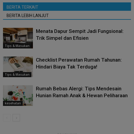
BERITA TERKAIT
BERITA LEBIH LANJUT
Menata Dapur Sempit Jadi Fungsional:
Trik Simpel dan Efisien
Tips & Masukan
Checklist Perawatan Rumah Tahunan:
Hindari Biaya Tak Terduga!
Tips & Masukan
Rumah Bebas Alergi: Tips Mendesain
Hunian Ramah Anak & Hewan Peliharaan
kesehatan