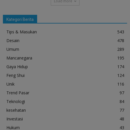
Load more
Kategori Berita
Tips & Masukan
543
Desain
478
Umum
289
Mancanegara
195
Gaya Hidup
174
Feng Shui
124
Unik
116
Trend Pasar
97
Teknologi
84
kesehatan
77
Investasi
48
Hukum
43