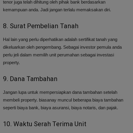
tenor juga telah dihitung oleh pihak bank berdasarkan
kemampuan anda. Jadi jangan terlalu memaksakan diri.
8. Surat Pembelian Tanah
Hal lain yang perlu diperhatikan adalah sertifikat tanah yang
dikeluarkan oleh pengembang. Sebagai investor pemula anda
perlu jeli dalam memilih unit perumahan sebagai investasi
property.
9. Dana Tambahan
Jangan lupa untuk mempersiapkan dana tambahan setelah
membeli property. biasanay muncul beberapa biaya tambahan
seperti biaya bank, biaya asuransi, biaya notaris, dan pajak.
10. Waktu Serah Terima Unit