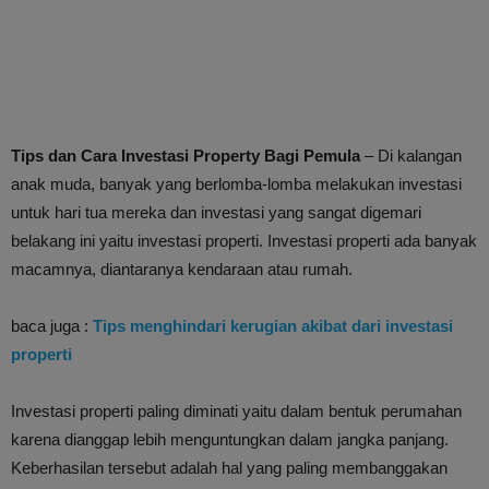
Tips dan Cara Investasi Property Bagi Pemula
– Di kalangan
anak muda, banyak yang berlomba-lomba melakukan investasi
untuk hari tua mereka dan investasi yang sangat digemari
belakang ini yaitu investasi properti. Investasi properti ada banyak
macamnya, diantaranya kendaraan atau rumah.
baca juga :
Tips menghindari kerugian akibat dari investasi
properti
Investasi properti paling diminati yaitu dalam bentuk perumahan
karena dianggap lebih menguntungkan dalam jangka panjang.
Keberhasilan tersebut adalah hal yang paling membanggakan