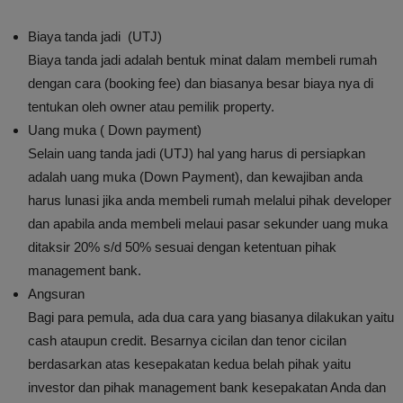
Biaya tanda jadi (UTJ)
Biaya tanda jadi adalah bentuk minat dalam membeli rumah
dengan cara (booking fee) dan biasanya besar biaya nya di
tentukan oleh owner atau pemilik property.
Uang muka ( Down payment)
Selain uang tanda jadi (UTJ) hal yang harus di persiapkan
adalah uang muka (Down Payment), dan kewajiban anda
harus lunasi jika anda membeli rumah melalui pihak developer
dan apabila anda membeli melaui pasar sekunder uang muka
ditaksir 20% s/d 50% sesuai dengan ketentuan pihak
management bank.
Angsuran
Bagi para pemula, ada dua cara yang biasanya dilakukan yaitu
cash ataupun credit. Besarnya cicilan dan tenor cicilan
berdasarkan atas kesepakatan kedua belah pihak yaitu
investor dan pihak management bank kesepakatan Anda dan