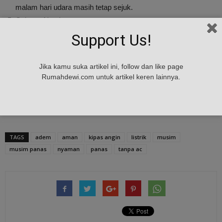
malam hari udara masih tetap sejuk.
Cahaya Alami
Untuk menghindari penggunaan AC pada siang hari, anda bisa
Support Us!
mematikan lampu sebelum matahari terbit, gunakanlah
cahaya alami untuk menyinari rumah. Jangan gunakan alat
Jika kamu suka artikel ini, follow dan like page
elektronik untuk menekan hawa panas.
Rumahdewi.com untuk artikel keren lainnya.
Itulah trik agar rumah tetap adem walau tanpa AC. Semoga
Bermanfaat!
TAGS
adem
aman
kipas angin
listrik
musim
musim panas
nyaman
panas
tanpa ac