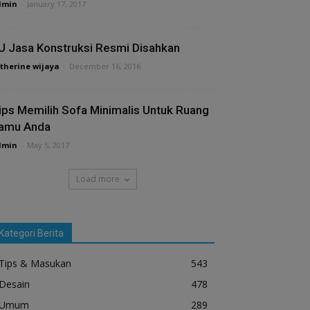
dmin
-
January 17, 2017
U Jasa Konstruksi Resmi Disahkan
therine wijaya
-
December 16, 2016
ips Memilih Sofa Minimalis Untuk Ruang
amu Anda
dmin
-
May 5, 2017
Load more
Kategori Berita
Tips & Masukan
543
Desain
478
Umum
289