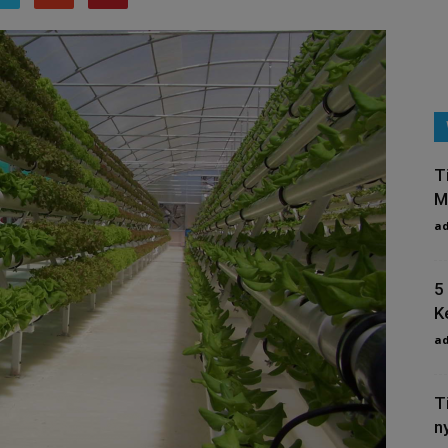
T
M
a
5
K
a
T
n