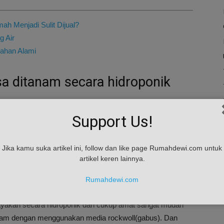
 Menjadi Sulit Dijual?
g Air
ahan Alami
sa ditanam secara hidroponik
Support Us!
igemari di indonesia karena selain rasanya yang khas
Jika kamu suka artikel ini, follow dan like page Rumahdewi.com untuk
uk tubuh. Kangkung termasuk salah satu tanaman yang bisa
artikel keren lainnya.
Rumahdewi.com
dayakan secara hidroponik dan cukup amat sangat mudah
 tanam dengan menggunakan media rockwoll(gabus). Dan