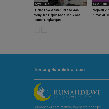
Gaya Hidup
Gaya Hidup
Hunian Low Waste: Cara Mudah
Properti Vir
Menyulap Dapur Anda Jadi Zona
Rumah di D
Ramah Lingkungan
Tentang Rumahdewi.com
Rumahdewi.com menyajikan berita dan tips