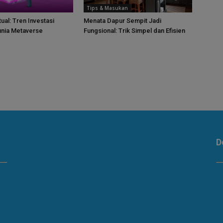
Tips & Masukan
tual: Tren Investasi
Menata Dapur Sempit Jadi
unia Metaverse
Fungsional: Trik Simpel dan Efisien
D