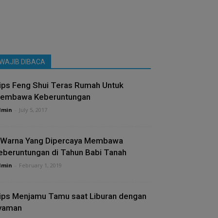
WAJIB DIBACA
ips Feng Shui Teras Rumah Untuk
embawa Keberuntungan
dmin
-
July 5, 2017
 Warna Yang Dipercaya Membawa
eberuntungan di Tahun Babi Tanah
dmin
-
February 1, 2019
ips Menjamu Tamu saat Liburan dengan
yaman