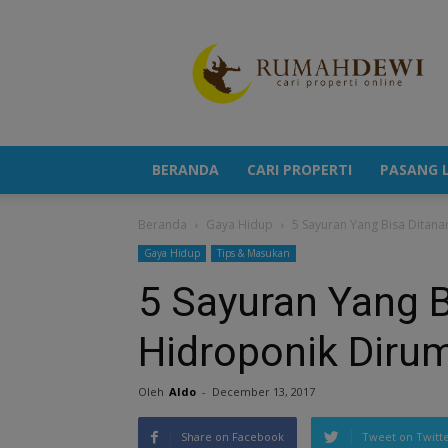
Portal
Berita
Properti
Terkini
BERANDA
CARI PROPERTI
PASANG L
Beranda
Gaya Hidup
5 Sayuran Yang Bisa Ditan
Gaya Hidup
Tips & Masukan
5 Sayuran Yang 
Hidroponik Diru
Oleh
Aldo
-
December 13, 2017
Share on Facebook
Tweet on Twitt