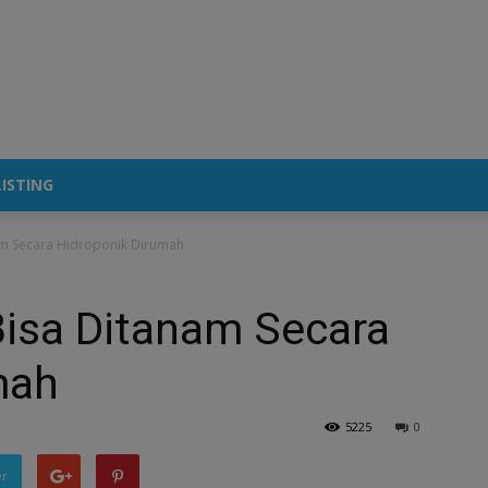
ISTING
am Secara Hidroponik Dirumah
Bisa Ditanam Secara
mah
5225
0
er