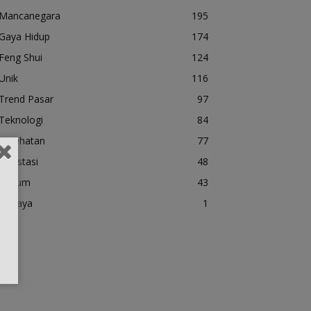
Mancanegara
195
Gaya Hidup
174
Feng Shui
124
Unik
116
Trend Pasar
97
Teknologi
84
kesehatan
77
Investasi
48
Hukum
43
Budaya
1