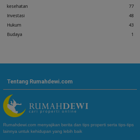
kesehatan
77
Investasi
48
Hukum
43
Budaya
1
Tentang Rumahdewi.com
Rumahdewi.com menyajikan berita dan tips properti serta tips-tips
lainnya untuk kehidupan yang lebih baik