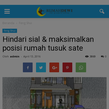
Beranda
Feng Shui
Feng Shui
Hindari sial & maksimalkan
posisi rumah tusuk sate
Oleh
admin
-
April 13, 2016
3869
0