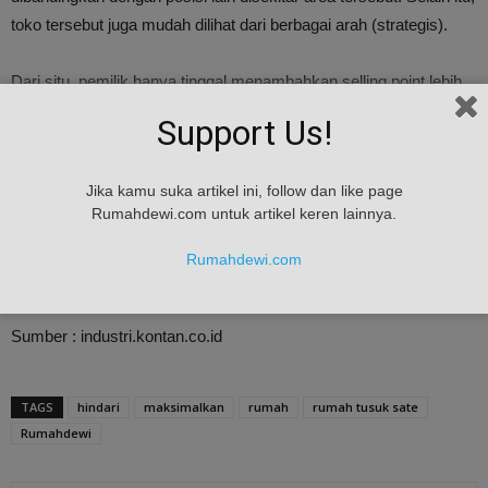
toko tersebut juga mudah dilihat dari berbagai arah (strategis).
Dari situ, pemilik hanya tinggal menambahkan selling point lebih
untuk menarik minat para pengendara yang lewat. Misalnya
Support Us!
dengan mendesain bangunan dengan bentuk unit, artistik, dan lain
sebagainya untuk meningkatkan rasa penasaran dan ketertarikan
Jika kamu suka artikel ini, follow dan like page
publik.
Rumahdewi.com untuk artikel keren lainnya.
Inilah artikel tentang Hindari sial & maksimalkan posisi rumah
Rumahdewi.com
tusuk sate.
Sumber : industri.kontan.co.id
TAGS
hindari
maksimalkan
rumah
rumah tusuk sate
Rumahdewi