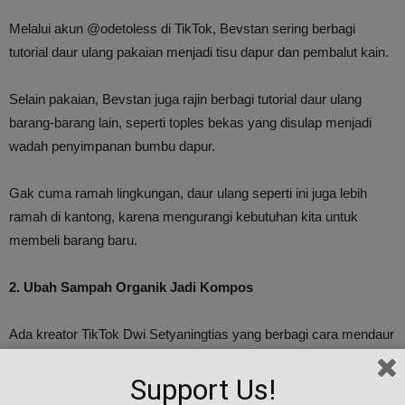
Melalui akun @odetoless di TikTok, Bevstan sering berbagi
tutorial daur ulang pakaian menjadi tisu dapur dan pembalut kain.
Selain pakaian, Bevstan juga rajin berbagi tutorial daur ulang
barang-barang lain, seperti toples bekas yang disulap menjadi
wadah penyimpanan bumbu dapur.
Gak cuma ramah lingkungan, daur ulang seperti ini juga lebih
ramah di kantong, karena mengurangi kebutuhan kita untuk
membeli barang baru.
2. Ubah Sampah Organik Jadi Kompos
Ada kreator TikTok Dwi Setyaningtias yang berbagi cara mendaur
ulang sampah organik rumah tangga menjadi kompos melalui
Support Us!
akun @sasetyaningtyas.