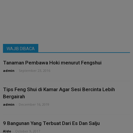
WAJIB DIBACA
Tanaman Pembawa Hoki menurut Fengshui
admin
-
September 23, 2016
Tips Feng Shui di Kamar Agar Sesi Bercinta Lebih
Bergairah
admin
-
December 16, 2019
9 Bangunan Yang Terbuat Dari Es Dan Salju
Aldo
-
October 9, 2017