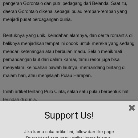
pangeran Gorontalo dan putri pedagang dari Belanda. Saat itu,
daerah Gorontalo dikenal sebagai pulau rempah-rempah yang
menjadi pusat perdagangan dunia.
Bentuknya yang unik, keindahan alamnya, dan cerita romantis di
baliknya menjadikan tempat ini cocok untuk mereka yang sedang
mencari ketenangan atau berbulan madu. Selain menikmati
pemandangan laut dari dalam kamar, tamu resor juga bisa
menyelami keindahan bawah lautnya, memandang bintang di
malam hari, atau menjelajah Pulau Harapan.
Inilah artikel tentang Pulo Cinta, salah satu pulau berbentuk hati
terindah di dunia.
Support Us!
Sumber : tribunnews.com
Jika kamu suka artikel ini, follow dan like page
TAGS
Cinta
dunia
hati
properti
Pulo
Rumahdewi