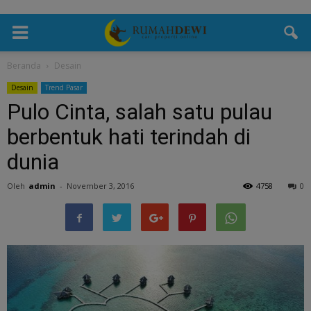
Beranda
Desain
Desain
Trend Pasar
Pulo Cinta, salah satu pulau
berbentuk hati terindah di
dunia
Oleh
admin
-
November 3, 2016
4758
0