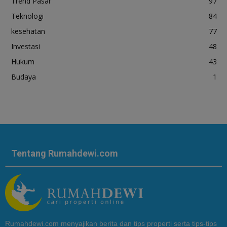
Trend Pasar
97
Teknologi
84
kesehatan
77
Investasi
48
Hukum
43
Budaya
1
Tentang Rumahdewi.com
Rumahdewi.com menyajikan berita dan tips properti serta tips-tips