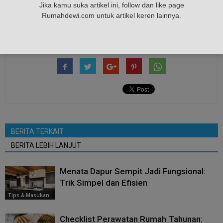
Jika kamu suka artikel ini, follow dan like page
TAGS
beli
harga
investasi
kontrak
perumahan
Rumahdewi.com untuk artikel keren lainnya.
rumah
sewa
BERITA TERKAIT
BERITA LEBIH LANJUT
Menata Dapur Sempit Jadi Fungsional:
Trik Simpel dan Efisien
Tips & Masukan
Checklist Perawatan Rumah Tahunan: