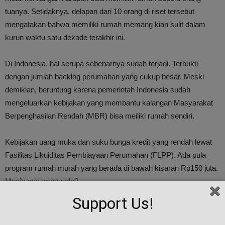
tuanya. Setidaknya, delapan dari 10 orang di riset tersebut
mengatakan bahwa memiliki rumah memang kian sulit dalam
kurun waktu satu dekade terakhir ini.
Di Indonesia, hal serupa sebenarnya sudah terjadi. Terbukti
dengan jumlah backlog perumahan yang cukup besar. Meski
demikian, beruntung karena pemerintah Indonesia sudah
mengeluarkan kebijakan yang membantu kalangan Masyarakat
Berpenghasilan Rendah (MBR) bisa meiliki rumah sendiri.
Kebijakan uang muka dan suku bunga kredit yang rendah lewat
Fasilitas Likuiditas Pembiayaan Perumahan (FLPP). Ada pula
program rumah murah yang berada di bawah kisaran Rp150 juta.
Masih mau menunda?
Support Us!
sumber : okezone.com