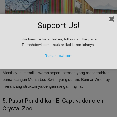
Support Us!
Jika kamu suka artikel ini, follow dan like page
Rumahdewi.com untuk artikel keren lainnya.
Inilah 6 Bangunan Dengan Warna Paling Menarik di Dunia
Rumahdewi.com
Terbungkus dalam serangkaian bilah kayu yang sama, TK Sam
Monthey ini memiliki warna seperti permen yang mencerahkan
pemandangan Montarbus Swiss yang suram. Bonnar Woeffray
merancang strukturnya dengan sangat imajinatif
5. Pusat Pendidikan El Captivador oleh
Crystal Zoo