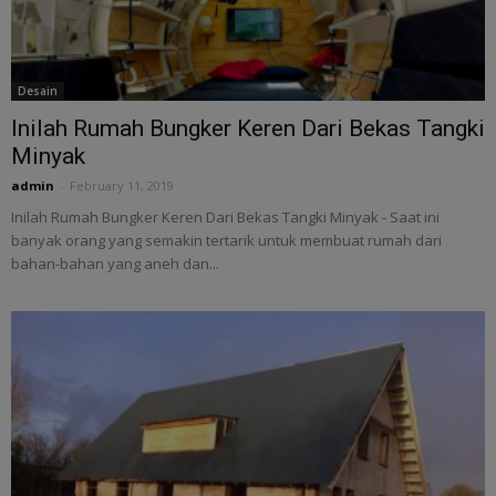
Desain
Inilah Rumah Bungker Keren Dari Bekas Tangki
Minyak
admin
-
February 11, 2019
Inilah Rumah Bungker Keren Dari Bekas Tangki Minyak - Saat ini
banyak orang yang semakin tertarik untuk membuat rumah dari
bahan-bahan yang aneh dan...