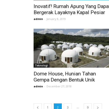
Inovatif! Rumah Apung Yang Dapa
Bergerak Layaknya Kapal Pesiar
admin
-
January 8, 2019
Teknologi
Dome House, Hunian Tahan
Gempa Dengan Bentuk Unik
admin
-
December 27, 2018
...
1
2
3
9