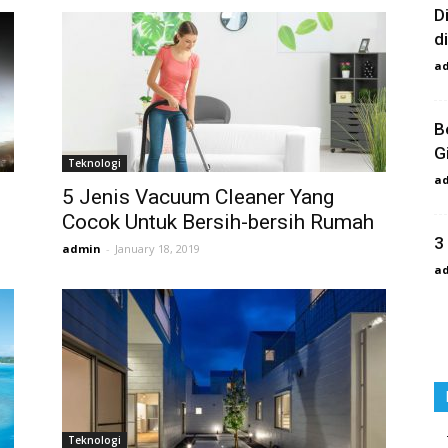
D
d
a
B
G
Teknologi
a
5 Jenis Vacuum Cleaner Yang
Cocok Untuk Bersih-bersih Rumah
3
admin
-
January 18, 2019
a
Teknologi