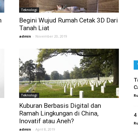
Teknologi
n
Begini Wujud Rumah Cetak 3D Dari
Tanah Liat
admin
-
November 20, 2019
T
C
Teknologi
R
Kuburan Berbasis Digital dan
Ramah Lingkungan di China,
4
Inovatif atau Aneh?
R
admin
-
April 8, 2019