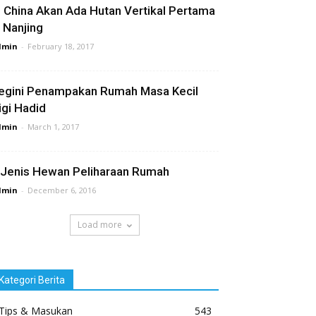
i China Akan Ada Hutan Vertikal Pertama
i Nanjing
dmin
-
February 18, 2017
egini Penampakan Rumah Masa Kecil
igi Hadid
dmin
-
March 1, 2017
 Jenis Hewan Peliharaan Rumah
dmin
-
December 6, 2016
Load more
Kategori Berita
Tips & Masukan
543