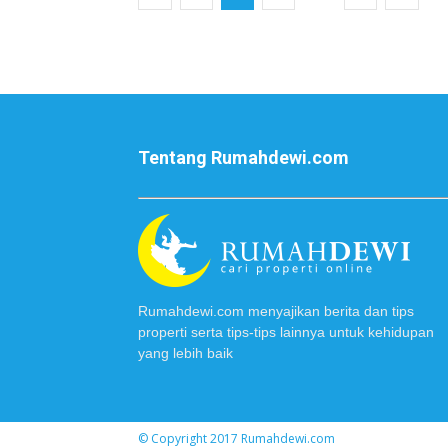
Tentang Rumahdewi.com
Rumahdewi.com menyajikan berita dan tips
properti serta tips-tips lainnya untuk kehidupan
yang lebih baik
© Copyright 2017
Rumahdewi.com