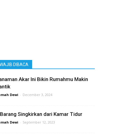
WAJIB DIBACA
anaman Akar Ini Bikin Rumahmu Makin
antik
umah Dewi
-
December 3, 2024
 Barang Singkirkan dari Kamar Tidur
umah Dewi
-
September 12, 2023