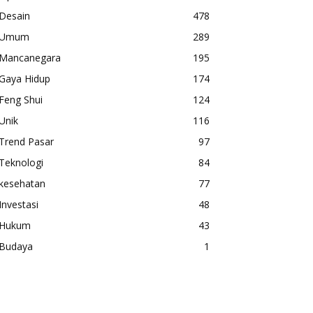
Desain
478
Umum
289
Mancanegara
195
Gaya Hidup
174
Feng Shui
124
Unik
116
Trend Pasar
97
Teknologi
84
kesehatan
77
Investasi
48
Hukum
43
Budaya
1