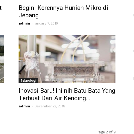
t
Begini Kerennya Hunian Mikro di
Jepang
admin
-
January 7, 2019
Teknologi
Inovasi Baru! Ini nih Batu Bata Yang
Terbuat Dari Air Kencing...
admin
-
December 22, 2018
Page 2 of 9